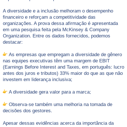
⠀⠀⠀⠀⠀⠀⠀⠀⠀⠀⠀⠀
A diversidade e a inclusão melhoram o desempenho
financeiro e reforçam a competitividade das
organizações. A prova dessa afirmação é apresentada
em uma pesquisa feita pela McKinsey & Company
Organization. Entre os dados fornecidos, podemos
destacar:
⠀⠀⠀⠀⠀⠀⠀⠀⠀⠀⠀⠀
As empresas que empregam a diversidade de gênero
nas equipes executivas têm uma margem de EBIT
(Earnings Before Interest and Taxes, em português: lucro
antes dos juros e tributos) 33% maior do que as que não
investem em liderança inclusiva;
⠀⠀⠀⠀⠀⠀⠀⠀⠀⠀⠀⠀
A diversidade gera valor para a marca;
⠀⠀⠀⠀⠀⠀⠀⠀⠀⠀⠀⠀
Observa-se também uma melhoria na tomada de
decisões dos gestores.
⠀⠀⠀⠀⠀⠀⠀⠀⠀⠀⠀⠀
Apesar dessas evidências acerca da importância da